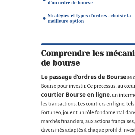
d’un ordre de bourse
Stratégies et types d’ordres : choisir la
meilleure option
Comprendre les mécani
de bourse
Le passage d’ordres de Bourse
se 
Bourse pour investir. Ce processus, au cœur 
courtier Bourse en ligne
, un interm
les transactions. Les courtiers en ligne, te
Fortuneo, jouent un rôle fondamental dans
marchés financiers, aux actions françaises, 
diversifiés adaptés à chaque profil d’invest