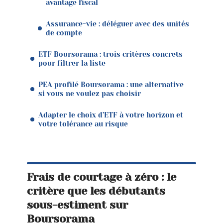
avantage fiscal
Assurance-vie : déléguer avec des unités
de compte
ETF Boursorama : trois critères concrets
pour filtrer la liste
PEA profilé Boursorama : une alternative
si vous ne voulez pas choisir
Adapter le choix d’ETF à votre horizon et
votre tolérance au risque
Frais de courtage à zéro : le
critère que les débutants
sous-estiment sur
Boursorama