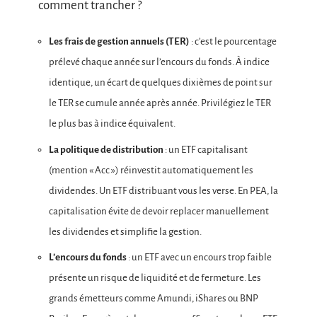
comment trancher ?
Les frais de gestion annuels (TER)
: c’est le pourcentage
prélevé chaque année sur l’encours du fonds. À indice
identique, un écart de quelques dixièmes de point sur
le TER se cumule année après année. Privilégiez le TER
le plus bas à indice équivalent.
La politique de distribution
: un ETF capitalisant
(mention « Acc ») réinvestit automatiquement les
dividendes. Un ETF distribuant vous les verse. En PEA, la
capitalisation évite de devoir replacer manuellement
les dividendes et simplifie la gestion.
L’encours du fonds
: un ETF avec un encours trop faible
présente un risque de liquidité et de fermeture. Les
grands émetteurs comme Amundi, iShares ou BNP