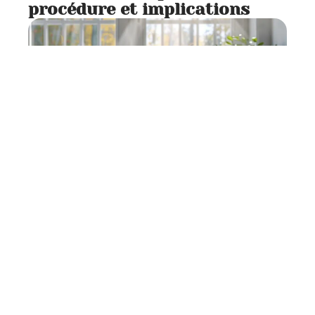
procédure et implications
Banque
7 min read
Retrait du PER : connaître le
bon moment et les conditions