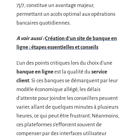
7j/7, constitue un avantage majeur,
permettant un accès optimal aux opérations
bancaires quotidiennes.
A voir aussi :
Création d'un site de banque en
ligne : étapes essentielles et conseils
L’un des points critiques lors du choix d’une
banque en ligne
est la qualité du
service
client
. Si ces banques se démarquent par leur
modèle économique allégé, les délais
d’attente pour joindre les conseillers peuvent
varier, allant de quelques minutes à plusieurs
heures, ce qui peut être frustrant. Néanmoins,
ces plateformes s’efforcent souvent de
compenser par des interfaces utilisateur