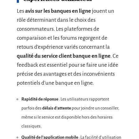
Les
avis sur les banques en ligne
jouent un
rôle déterminant dans le choix des
consommateurs. Les plateformes de
comparaison et les forums regorgent de
retours d’expérience variés concernant la
qualité du service client banque en ligne
. Ce
feedback est essentiel pour se faire une idée
précise des avantages et des inconvénients
potentiels d’une banque en ligne.
Rapidité de réponse
: Les utilisateurs rapportent
parfois des
délais d’attente
pour joindre un conseiller,
même si le service est disponible hors des horaires
classiques.
Qualité de l’application mobile
: La facilité d’utilisation