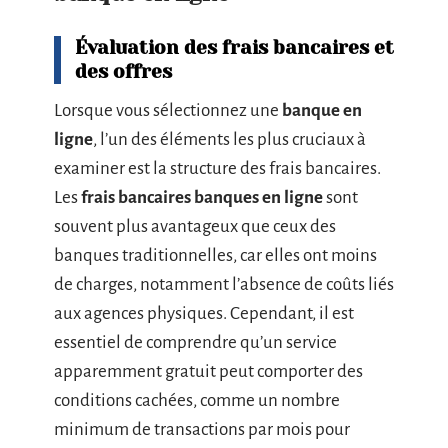
Évaluation des frais bancaires et
des offres
Lorsque vous sélectionnez une
banque en
ligne
, l’un des éléments les plus cruciaux à
examiner est la structure des frais bancaires.
Les
frais bancaires banques en ligne
sont
souvent plus avantageux que ceux des
banques traditionnelles, car elles ont moins
de charges, notamment l’absence de coûts liés
aux agences physiques. Cependant, il est
essentiel de comprendre qu’un service
apparemment gratuit peut comporter des
conditions cachées, comme un nombre
minimum de transactions par mois pour