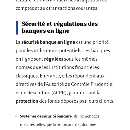
comptes et aux transactions courantes.
Sécurité et régulations des
banques en ligne
La
sécurité banque en ligne
est une priorité
pour les utilisateurs potentiels. Les banques
en ligne sont
régulées
sous les mêmes
normes que les institutions financières
classiques. En France, elles répondent aux
directives de l’Autorité de Contrôle Prudentiel
et de Résolution (ACPR), garantissant la
protection
des fonds déposés par leurs clients.
Systèmes de sécurité bancaire
: Ils incluent des
mesures telles que la protection des données