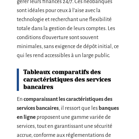
gérer leurs finances 24/7. Ces néobanques
sont idéales pour ceux à l’aise avec la
technologie et recherchant une flexibilité
totale dans la gestion de leurs comptes. Les
conditions d’ouverture sont souvent
minimales, sans exigence de dépôt initial, ce
qui les rend accessibles à un large public.
Tableaux comparatifs des
caractéristiques des services
bancaires
En
comparaissant les caractéristiques des
services bancaires
, il ressort que les
banques
en ligne
proposent une gamme variée de
services, tout en garantissant une sécurité
accrue, conforme aux réglementations de