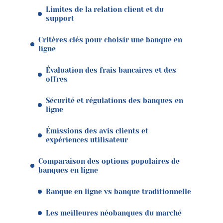
Limites de la relation client et du
support
Critères clés pour choisir une banque en
ligne
Évaluation des frais bancaires et des
offres
Sécurité et régulations des banques en
ligne
Émissions des avis clients et
expériences utilisateur
Comparaison des options populaires de
banques en ligne
Banque en ligne vs banque traditionnelle
Les meilleures néobanques du marché