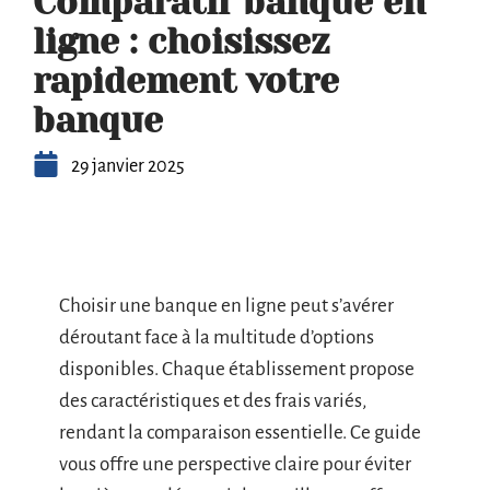
Comparatif banque en
ligne : choisissez
rapidement votre
banque
29 janvier 2025
Choisir une banque en ligne peut s’avérer
déroutant face à la multitude d’options
disponibles. Chaque établissement propose
des caractéristiques et des frais variés,
rendant la comparaison essentielle. Ce guide
vous offre une perspective claire pour éviter