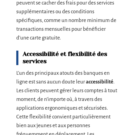
peuvent se cacher des frais pour des services
supplémentaires ou des conditions
spécifiques, comme un nombre minimum de
transactions mensuelles pour bénéficier
d’une carte gratuite.
Accessibilité et flexibilité des
services
L’un des principaux atouts des banques en
ligne est sans aucun doute leur
accessibilité
.
Les clients peuvent gérer leurs comptes à tout
moment, de n’importe où, à travers des
applications ergonomiques et sécurisées.
Cette flexibilité convient particulièrement
bien aux jeunes et aux personnes
fréquemment en déplacement. Les