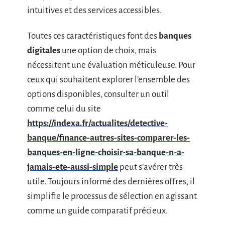
intuitives et des services accessibles.
Toutes ces caractéristiques font des
banques
digitales
une option de choix, mais
nécessitent une évaluation méticuleuse. Pour
ceux qui souhaitent explorer l’ensemble des
options disponibles, consulter un outil
comme celui du site
https://indexa.fr/actualites/detective-
banque/finance-autres-sites-comparer-les-
banques-en-ligne-choisir-sa-banque-n-a-
jamais-ete-aussi-simple
peut s’avérer très
utile. Toujours informé des dernières offres, il
simplifie le processus de sélection en agissant
comme un guide comparatif précieux.