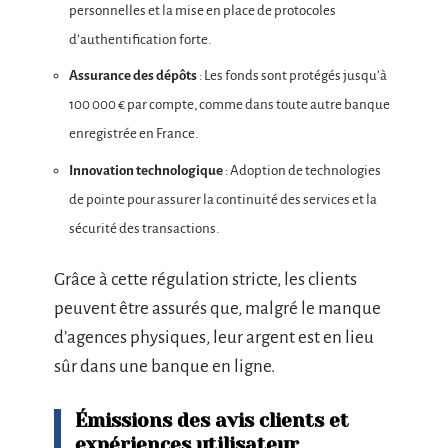
personnelles et la mise en place de protocoles
d’authentification forte.
Assurance des dépôts
: Les fonds sont protégés jusqu’à
100 000 € par compte, comme dans toute autre banque
enregistrée en France.
Innovation technologique
: Adoption de technologies
de pointe pour assurer la continuité des services et la
sécurité des transactions.
Grâce à cette régulation stricte, les clients
peuvent être assurés que, malgré le manque
d’agences physiques, leur argent est en lieu
sûr dans une banque en ligne.
Émissions des avis clients et
expériences utilisateur