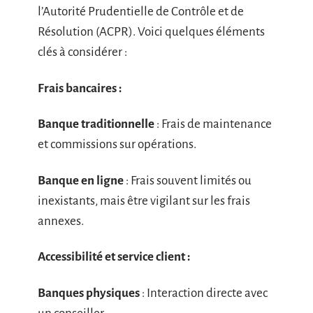
l’Autorité Prudentielle de Contrôle et de
Résolution (ACPR). Voici quelques éléments
clés à considérer :
Frais bancaires :
Banque traditionnelle
: Frais de maintenance
et commissions sur opérations.
Banque en ligne
: Frais souvent limités ou
inexistants, mais être vigilant sur les frais
annexes.
Accessibilité et service client :
Banques physiques
: Interaction directe avec