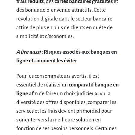
frais réduits
, des
cartes bancaires gratuites
et
des bonus de bienvenue attractifs. Cette
révolution digitale dans le secteur bancaire
attire de plus en plus de clients en quête de
simplicité et d’économies.
A lire aussi :
Risques associés aux banques en
ligne et comment les éviter
Pour les consommateurs avertis, il est
essentiel de réaliser un
comparatif banque en
ligne
afin de faire un choix judicieux. Vu la
diversité des offres disponibles, comparer les
services et les frais devient primordial pour
s’orienter vers la meilleure solution en
fonction de ses besoins personnels. Certaines