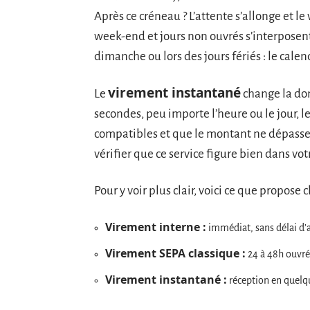
Après ce créneau ? L’attente s’allonge et l
week-end et jours non ouvrés s’interposent
dimanche ou lors des jours fériés : le calend
virement instantané
Le
change la don
secondes, peu importe l’heure ou le jour, l
compatibles et que le montant ne dépasse p
vérifier que ce service figure bien dans votre
Pour y voir plus clair, voici ce que propose 
Virement interne :
immédiat, sans délai d’a
Virement SEPA classique :
24 à 48h ouvré
Virement instantané :
réception en quelqu