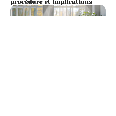
procédure et implications
Banque
7 min read
Retrait du PER : connaître le
bon moment et les conditions